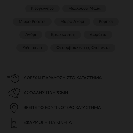
Νεογέννητο
Μέλλουσα Μαμά
Μωρό Κορίτσι
Μωρό Αγόρι
Κορίτσι
Αγόρι
Βρεφικα ειδη
Δωμάτιο
Prémaman
Οι συμβουλές της Orchestra​
ΔΩΡΕΆΝ ΠΑΡΆΔΟΣΗ ΣΤΟ ΚΑΤΆΣΤΗΜΑ
ΑΣΦΑΛΉΣ ΠΛΗΡΩΜΉ
ΒΡΕΊΤΕ ΤΟ ΚΟΝΤΙΝΌΤΕΡΟ ΚΑΤΆΣΤΗΜΑ
ΕΦΑΡΜΟΓΉ ΓΙΑ ΚΙΝΗΤΆ