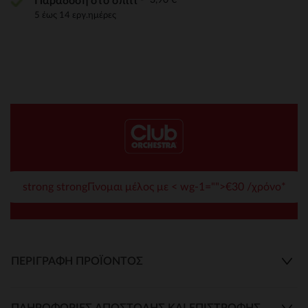
Παράδοση στο σπίτι
5 έως 14 εργ.ημέρες
strong strongΓίνομαι μέλος με < wg-1="">€30 /χρόνο*
ΠΕΡΙΓΡΑΦΉ ΠΡΟΪΌΝΤΟΣ
ΠΛΗΡΟΦΟΡΊΕΣ ΑΠΟΣΤΟΛΉΣ ΚΑΙ ΕΠΙΣΤΡΟΦΉΣ