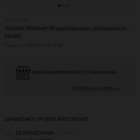
Babybrezza
Instant Warmer θερμοσίφωνας μπουκαλιών -
λευκό
Κωδικός : PRF433-CCC-UNQ
ΆΜΕΣΗ ΔΙΑΘΕΣΙΜΌΤΗΤΑ ΣΤΟ ΚΑΤΆΣΤΗΜΑ
Επιλέξτε ένα κατάστημα →
ΔΙΑΘΈΣΙΜΟΙ ΤΡΌΠΟΙ ΑΠΟΣΤΟΛΉΣ
Δωρεάν
ΣΕ ΚΑΤΑΣΤΗΜΑ
6 έως 14 εργ.ημέρες