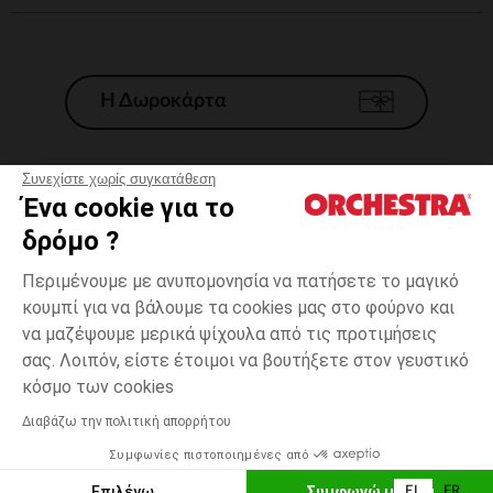
Η Δωροκάρτα
Συνεχίστε χωρίς συγκατάθεση
Ένα cookie για το
Γενικοί 'Οροι Πώλησης
δρόμο ?
Νομικοί Όροι
*Εμπορικες προσφορες
Περιμένουμε με ανυπομονησία να πατήσετε το μαγικό
κουμπί για να βάλουμε τα cookies μας στο φούρνο και
Προσωπικά δεδομένα
να μαζέψουμε μερικά ψίχουλα από τις προτιμήσεις
Διαχείρηση των cookies
σας. Λοιπόν, είστε έτοιμοι να βουτήξετε στον γευστικό
Προσβασιμότητα: μη συμμορφούμενη
one
Blanc
Blanc
size
κόσμο των cookies
H Orchestra συμμετέχει στον κωδικά δεοντολογίας και στο σύστημα
μεσολάβησης της Γαλλικής Ομοσπονδίας Ηλεκτρονικού Εμπορίου.
Διαβάζω την πολιτική απορρήτου
Δυνατότητα πληρωμής με
Συμφωνίες πιστοποιημένες από
Ελλάδα
Λίστα 
ΕΠΙΛΟΓΗ ΜΕΓΕΘΟΥΣ
Επιλέγω
Συμφωνώ με όλα
EL
FR