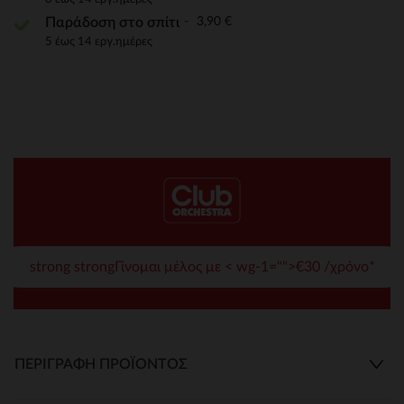
3,90 €
Παράδοση στο σπίτι
5 έως 14 εργ.ημέρες
strong strongΓίνομαι μέλος με < wg-1="">€30 /χρόνο*
ΠΕΡΙΓΡΑΦΉ ΠΡΟΪΌΝΤΟΣ