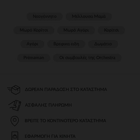
Νεογέννητο
Μέλλουσα Μαμά
Μωρό Κορίτσι
Μωρό Αγόρι
Κορίτσι
Αγόρι
Βρεφικα ειδη
Δωμάτιο
Prémaman
Οι συμβουλές της Orchestra​
ΔΩΡΕΆΝ ΠΑΡΆΔΟΣΗ ΣΤΟ ΚΑΤΆΣΤΗΜΑ
ΑΣΦΑΛΉΣ ΠΛΗΡΩΜΉ
ΒΡΕΊΤΕ ΤΟ ΚΟΝΤΙΝΌΤΕΡΟ ΚΑΤΆΣΤΗΜΑ
ΕΦΑΡΜΟΓΉ ΓΙΑ ΚΙΝΗΤΆ