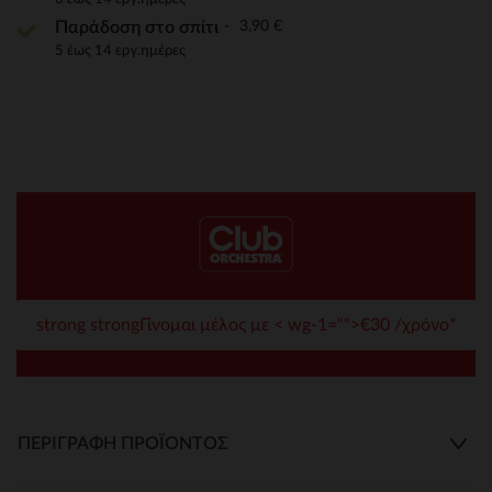
3,90 €
Παράδοση στο σπίτι
5 έως 14 εργ.ημέρες
strong strongΓίνομαι μέλος με < wg-1="">€30 /χρόνο*
ΠΕΡΙΓΡΑΦΉ ΠΡΟΪΌΝΤΟΣ