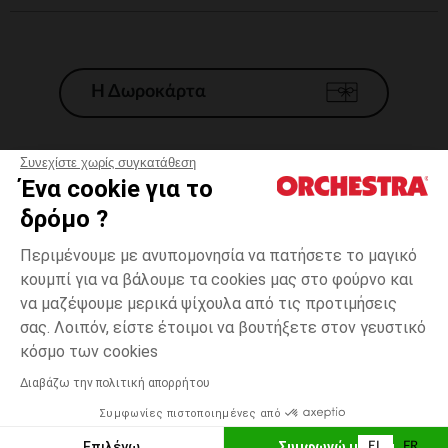
Η Δωροκάρτα
Συνεχίστε χωρίς συγκατάθεση
Ένα cookie για το
Γενικοί 'Οροι Πώλησης
δρόμο ?
Νομικοί Όροι
*Εμπορικες προσφορες
Περιμένουμε με ανυπομονησία να πατήσετε το μαγικό
κουμπί για να βάλουμε τα cookies μας στο φούρνο και
Προσωπικά δεδομένα
να μαζέψουμε μερικά ψίχουλα από τις προτιμήσεις
Διαχείρηση των cookies
σας. Λοιπόν, είστε έτοιμοι να βουτήξετε στον γευστικό
Προσβασιμότητα: μη συμμορφούμενη
one
Μαύρο
Μαύρο
size
κόσμο των cookies
H Orchestra συμμετέχει στον κωδικά δεοντολογίας και στο σύστημα
μεσολάβησης της Γαλλικής Ομοσπονδίας Ηλεκτρονικού Εμπορίου.
Διαβάζω την πολιτική απορρήτου
Δυνατότητα πληρωμής με
Συμφωνίες πιστοποιημένες από
Ελλάδα
Λίστα 
ΕΠΙΛΟΓΗ ΜΕΓΕΘΟΥΣ
Επιλέγω
Συμφωνώ με όλα
EL
FR