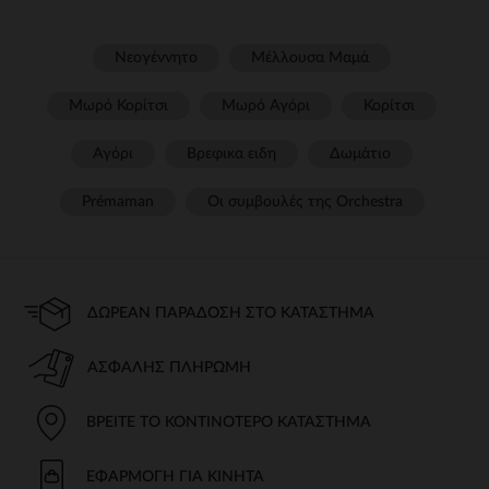
Νεογέννητο
Μέλλουσα Μαμά
Μωρό Κορίτσι
Μωρό Αγόρι
Κορίτσι
Αγόρι
Βρεφικα ειδη
Δωμάτιο
Prémaman
Οι συμβουλές της Orchestra​
ΔΩΡΕΆΝ ΠΑΡΆΔΟΣΗ ΣΤΟ ΚΑΤΆΣΤΗΜΑ
ΑΣΦΑΛΉΣ ΠΛΗΡΩΜΉ
ΒΡΕΊΤΕ ΤΟ ΚΟΝΤΙΝΌΤΕΡΟ ΚΑΤΆΣΤΗΜΑ
ΕΦΑΡΜΟΓΉ ΓΙΑ ΚΙΝΗΤΆ