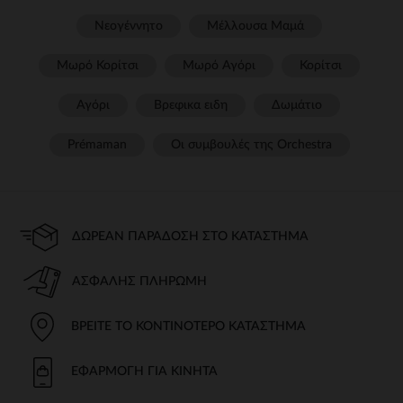
Νεογέννητο
Μέλλουσα Μαμά
Μωρό Κορίτσι
Μωρό Αγόρι
Κορίτσι
Αγόρι
Βρεφικα ειδη
Δωμάτιο
Prémaman
Οι συμβουλές της Orchestra​
ΔΩΡΕΆΝ ΠΑΡΆΔΟΣΗ ΣΤΟ ΚΑΤΆΣΤΗΜΑ
ΑΣΦΑΛΉΣ ΠΛΗΡΩΜΉ
ΒΡΕΊΤΕ ΤΟ ΚΟΝΤΙΝΌΤΕΡΟ ΚΑΤΆΣΤΗΜΑ
ΕΦΑΡΜΟΓΉ ΓΙΑ ΚΙΝΗΤΆ