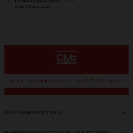
Παράδοση στο σπίτι
5 έως 14 εργ.ημέρες
strong strongΓίνομαι μέλος με < wg-1="">€30 /χρόνο*
ΠΕΡΙΓΡΑΦΉ ΠΡΟΪΌΝΤΟΣ
ΠΛΗΡΟΦΟΡΊΕΣ ΑΠΟΣΤΟΛΉΣ ΚΑΙ ΕΠΙΣΤΡΟΦΉΣ