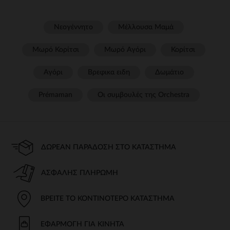
Νεογέννητο
Μέλλουσα Μαμά
Μωρό Κορίτσι
Μωρό Αγόρι
Κορίτσι
Αγόρι
Βρεφικα ειδη
Δωμάτιο
Prémaman
Οι συμβουλές της Orchestra​
ΔΩΡΕΆΝ ΠΑΡΆΔΟΣΗ ΣΤΟ ΚΑΤΆΣΤΗΜΑ
ΑΣΦΑΛΉΣ ΠΛΗΡΩΜΉ
ΒΡΕΊΤΕ ΤΟ ΚΟΝΤΙΝΌΤΕΡΟ ΚΑΤΆΣΤΗΜΑ
ΕΦΑΡΜΟΓΉ ΓΙΑ ΚΙΝΗΤΆ