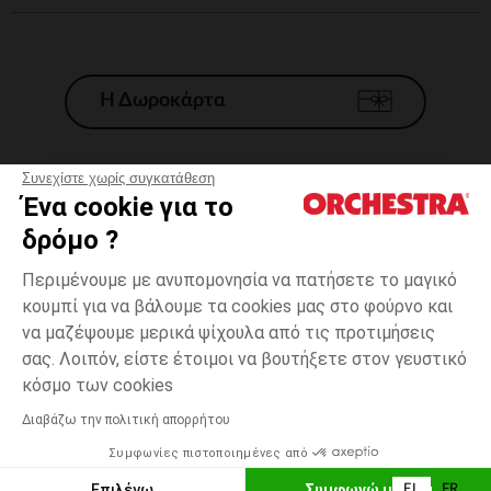
Η Δωροκάρτα
Συνεχίστε χωρίς συγκατάθεση
Ένα cookie για το
Γενικοί 'Οροι Πώλησης
δρόμο ?
Νομικοί Όροι
*Εμπορικες προσφορες
Περιμένουμε με ανυπομονησία να πατήσετε το μαγικό
κουμπί για να βάλουμε τα cookies μας στο φούρνο και
Προσωπικά δεδομένα
να μαζέψουμε μερικά ψίχουλα από τις προτιμήσεις
Διαχείρηση των cookies
σας. Λοιπόν, είστε έτοιμοι να βουτήξετε στον γευστικό
Προσβασιμότητα: μη συμμορφούμενη
one
Λευκό
Λευκό
size
κόσμο των cookies
H Orchestra συμμετέχει στον κωδικά δεοντολογίας και στο σύστημα
μεσολάβησης της Γαλλικής Ομοσπονδίας Ηλεκτρονικού Εμπορίου.
Διαβάζω την πολιτική απορρήτου
Δυνατότητα πληρωμής με
Συμφωνίες πιστοποιημένες από
Ελλάδα
Λίστα 
ΠΡΟΣΘΉΚΗ ΣΤΟ ΚΑΛΆΘΙ
Επιλέγω
Συμφωνώ με όλα
EL
FR