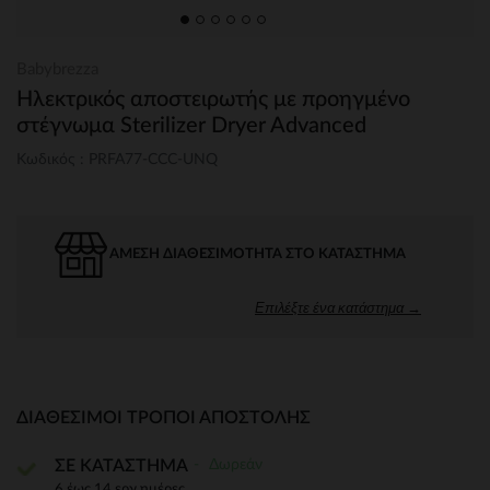
Babybrezza
Ηλεκτρικός αποστειρωτής με προηγμένο
στέγνωμα Sterilizer Dryer Advanced
Κωδικός : PRFA77-CCC-UNQ
ΆΜΕΣΗ ΔΙΑΘΕΣΙΜΌΤΗΤΑ ΣΤΟ ΚΑΤΆΣΤΗΜΑ
Επιλέξτε ένα κατάστημα →
ΔΙΑΘΈΣΙΜΟΙ ΤΡΌΠΟΙ ΑΠΟΣΤΟΛΉΣ
Δωρεάν
ΣΕ ΚΑΤΑΣΤΗΜΑ
6 έως 14 εργ.ημέρες