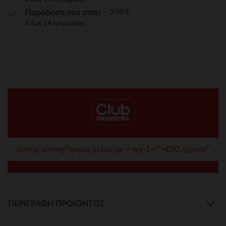
3,90 €
Παράδοση στο σπίτι
5 έως 14 εργ.ημέρες
strong strongΓίνομαι μέλος με < wg-1="">€30 /χρόνο*
ΠΕΡΙΓΡΑΦΉ ΠΡΟΪΌΝΤΟΣ