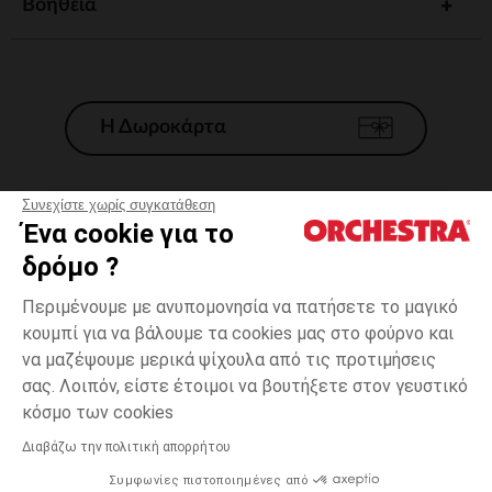
Βοηθεια
Η Δωροκάρτα
Συνεχίστε χωρίς συγκατάθεση
Ένα cookie για το
Γενικοί 'Οροι Πώλησης
δρόμο ?
Νομικοί Όροι
*Εμπορικες προσφορες
Περιμένουμε με ανυπομονησία να πατήσετε το μαγικό
κουμπί για να βάλουμε τα cookies μας στο φούρνο και
Προσωπικά δεδομένα
να μαζέψουμε μερικά ψίχουλα από τις προτιμήσεις
Διαχείρηση των cookies
σας. Λοιπόν, είστε έτοιμοι να βουτήξετε στον γευστικό
Προσβασιμότητα: μη συμμορφούμενη
one
Λευκό
Λευκό
size
κόσμο των cookies
H Orchestra συμμετέχει στον κωδικά δεοντολογίας και στο σύστημα
μεσολάβησης της Γαλλικής Ομοσπονδίας Ηλεκτρονικού Εμπορίου.
Διαβάζω την πολιτική απορρήτου
Δυνατότητα πληρωμής με
Συμφωνίες πιστοποιημένες από