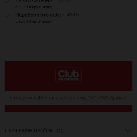
Δωρεάν
ΣΕ ΚΑΤΑΣΤΗΜΑ
6 έως 14 εργ.ημέρες
3,90 €
Παράδοση στο σπίτι
5 έως 14 εργ.ημέρες
strong strongΓίνομαι μέλος με < wg-1="">€30 /χρόνο*
ΠΕΡΙΓΡΑΦΉ ΠΡΟΪΌΝΤΟΣ