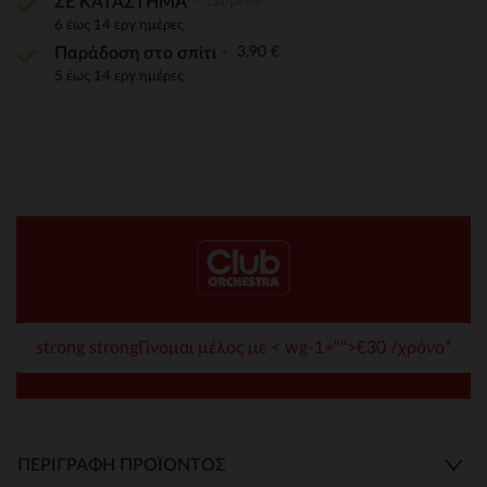
Δωρεάν
ΣΕ ΚΑΤΑΣΤΗΜΑ
6 έως 14 εργ.ημέρες
3,90 €
Παράδοση στο σπίτι
5 έως 14 εργ.ημέρες
strong strongΓίνομαι μέλος με < wg-1="">€30 /χρόνο*
ΠΕΡΙΓΡΑΦΉ ΠΡΟΪΌΝΤΟΣ