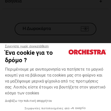
Βοηθεια
Η Δωροκάρτα
Συνεχίστε χωρίς συγκατάθεση
Ένα cookie για το
Γενικοί 'Οροι Πώλησης
δρόμο ?
Νομικοί Όροι
*Εμπορικες προσφορες
Περιμένουμε με ανυπομονησία να πατήσετε το μαγικό
κουμπί για να βάλουμε τα cookies μας στο φούρνο και
Προσωπικά δεδομένα
να μαζέψουμε μερικά ψίχουλα από τις προτιμήσεις
Διαχείρηση των cookies
σας. Λοιπόν, είστε έτοιμοι να βουτήξετε στον γευστικό
Προσβασιμότητα: μη συμμορφούμενη
one
Μπλε
Μπλε
size
κόσμο των cookies
H Orchestra συμμετέχει στον κωδικά δεοντολογίας και στο σύστημα
μεσολάβησης της Γαλλικής Ομοσπονδίας Ηλεκτρονικού Εμπορίου.
Διαβάζω την πολιτική απορρήτου
Δυνατότητα πληρωμής με
Συμφωνίες πιστοποιημένες από