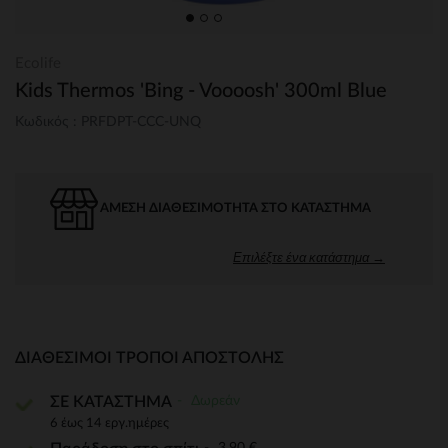
Ecolife
Kids Thermos 'Bing - Voooosh' 300ml Blue
Κωδικός : PRFDPT-CCC-UNQ
ΆΜΕΣΗ ΔΙΑΘΕΣΙΜΌΤΗΤΑ ΣΤΟ ΚΑΤΆΣΤΗΜΑ
Επιλέξτε ένα κατάστημα →
ΔΙΑΘΈΣΙΜΟΙ ΤΡΌΠΟΙ ΑΠΟΣΤΟΛΉΣ
Δωρεάν
ΣΕ ΚΑΤΑΣΤΗΜΑ
6 έως 14 εργ.ημέρες
3,90 €