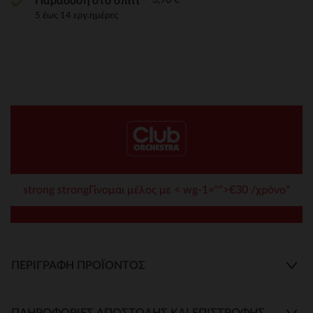
Παράδοση στο σπίτι
5 έως 14 εργ.ημέρες
strong strongΓίνομαι μέλος με < wg-1="">€30 /χρόνο*
ΠΕΡΙΓΡΑΦΉ ΠΡΟΪΌΝΤΟΣ
ΠΛΗΡΟΦΟΡΊΕΣ ΑΠΟΣΤΟΛΉΣ ΚΑΙ ΕΠΙΣΤΡΟΦΉΣ