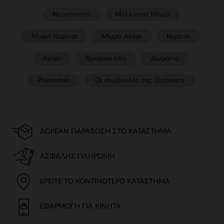
Νεογέννητο
Μέλλουσα Μαμά
Μωρό Κορίτσι
Μωρό Αγόρι
Κορίτσι
Αγόρι
Βρεφικα ειδη
Δωμάτιο
Prémaman
Οι συμβουλές της Orchestra​
ΔΩΡΕΆΝ ΠΑΡΆΔΟΣΗ ΣΤΟ ΚΑΤΆΣΤΗΜΑ
ΑΣΦΑΛΉΣ ΠΛΗΡΩΜΉ
ΒΡΕΊΤΕ ΤΟ ΚΟΝΤΙΝΌΤΕΡΟ ΚΑΤΆΣΤΗΜΑ
ΕΦΑΡΜΟΓΉ ΓΙΑ ΚΙΝΗΤΆ