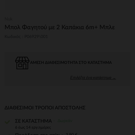
Nuk
Μπολ Φαγητού με 2 Καπάκια 6m+ Μπλε
Κωδικός : P06929\001
ΆΜΕΣΗ ΔΙΑΘΕΣΙΜΌΤΗΤΑ ΣΤΟ ΚΑΤΆΣΤΗΜΑ
Επιλέξτε ένα κατάστημα →
ΔΙΑΘΈΣΙΜΟΙ ΤΡΌΠΟΙ ΑΠΟΣΤΟΛΉΣ
Δωρεάν
ΣΕ ΚΑΤΑΣΤΗΜΑ
6 έως 14 εργ.ημέρες
3,90 €