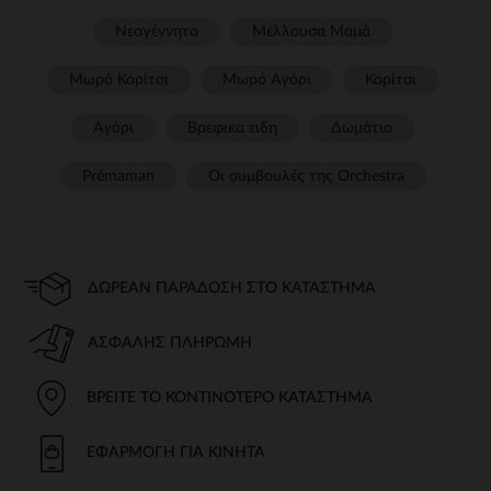
Νεογέννητο
Μέλλουσα Μαμά
Μωρό Κορίτσι
Μωρό Αγόρι
Κορίτσι
Αγόρι
Βρεφικα ειδη
Δωμάτιο
Prémaman
Οι συμβουλές της Orchestra​
ΔΩΡΕΆΝ ΠΑΡΆΔΟΣΗ ΣΤΟ ΚΑΤΆΣΤΗΜΑ
ΑΣΦΑΛΉΣ ΠΛΗΡΩΜΉ
ΒΡΕΊΤΕ ΤΟ ΚΟΝΤΙΝΌΤΕΡΟ ΚΑΤΆΣΤΗΜΑ
ΕΦΑΡΜΟΓΉ ΓΙΑ ΚΙΝΗΤΆ