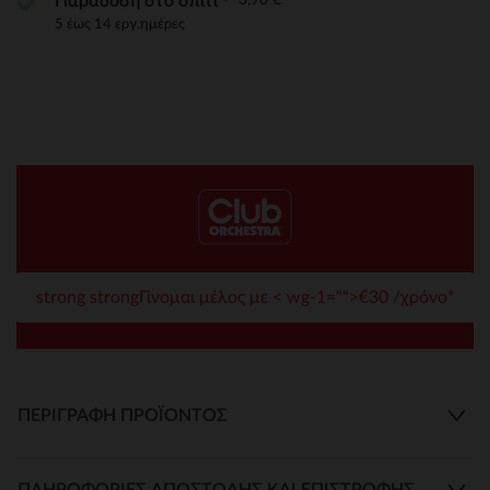
Παράδοση στο σπίτι
5 έως 14 εργ.ημέρες
strong strongΓίνομαι μέλος με < wg-1="">€30 /χρόνο*
ΠΕΡΙΓΡΑΦΉ ΠΡΟΪΌΝΤΟΣ
ΠΛΗΡΟΦΟΡΊΕΣ ΑΠΟΣΤΟΛΉΣ ΚΑΙ ΕΠΙΣΤΡΟΦΉΣ