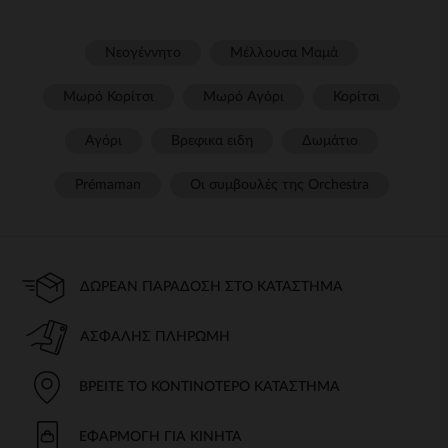
Νεογέννητο
Μέλλουσα Μαμά
Μωρό Κορίτσι
Μωρό Αγόρι
Κορίτσι
Αγόρι
Βρεφικα ειδη
Δωμάτιο
Prémaman
Οι συμβουλές της Orchestra​
ΔΩΡΕΆΝ ΠΑΡΆΔΟΣΗ ΣΤΟ ΚΑΤΆΣΤΗΜΑ
ΑΣΦΑΛΉΣ ΠΛΗΡΩΜΉ
ΒΡΕΊΤΕ ΤΟ ΚΟΝΤΙΝΌΤΕΡΟ ΚΑΤΆΣΤΗΜΑ
ΕΦΑΡΜΟΓΉ ΓΙΑ ΚΙΝΗΤΆ