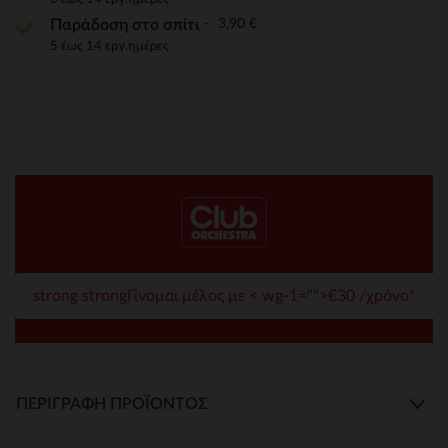
3,90 €
Παράδοση στο σπίτι
5 έως 14 εργ.ημέρες
strong strongΓίνομαι μέλος με < wg-1="">€30 /χρόνο*
ΠΕΡΙΓΡΑΦΉ ΠΡΟΪΌΝΤΟΣ