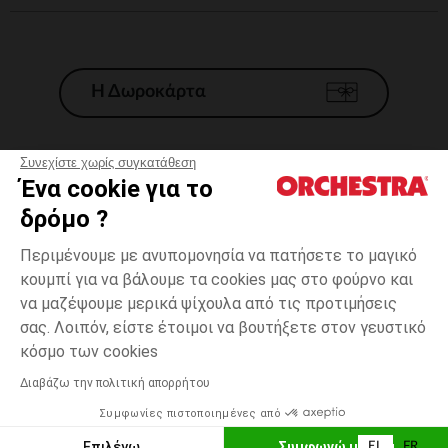
Η Δωροκάρτα
Συνεχίστε χωρίς συγκατάθεση
Ένα cookie για το
Γενικοί 'Οροι Πώλησης
δρόμο ?
Νομικοί Όροι
*Εμπορικες προσφορες
Περιμένουμε με ανυπομονησία να πατήσετε το μαγικό
κουμπί για να βάλουμε τα cookies μας στο φούρνο και
Προσωπικά δεδομένα
να μαζέψουμε μερικά ψίχουλα από τις προτιμήσεις
Διαχείρηση των cookies
σας. Λοιπόν, είστε έτοιμοι να βουτήξετε στον γευστικό
Προσβασιμότητα: μη συμμορφούμενη
one
Πράσινο
Πράσινο
size
κόσμο των cookies
H Orchestra συμμετέχει στον κωδικά δεοντολογίας και στο σύστημα
μεσολάβησης της Γαλλικής Ομοσπονδίας Ηλεκτρονικού Εμπορίου.
Διαβάζω την πολιτική απορρήτου
Δυνατότητα πληρωμής με
Συμφωνίες πιστοποιημένες από
Ελλάδα
Λίστα 
ΕΠΙΛΟΓΗ ΜΕΓΕΘΟΥΣ
Επιλέγω
Συμφωνώ με όλα
EL
FR