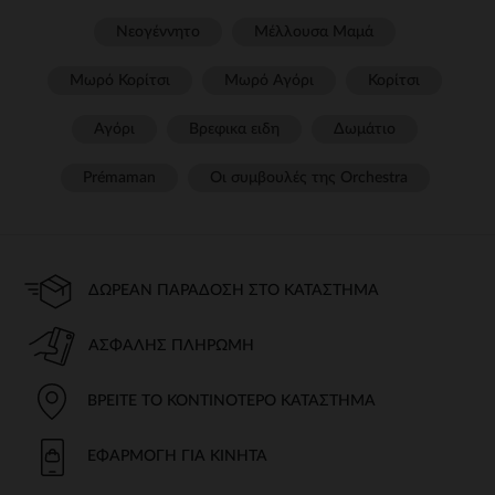
Νεογέννητο
Μέλλουσα Μαμά
Μωρό Κορίτσι
Μωρό Αγόρι
Κορίτσι
Αγόρι
Βρεφικα ειδη
Δωμάτιο
Prémaman
Οι συμβουλές της Orchestra​
ΔΩΡΕΆΝ ΠΑΡΆΔΟΣΗ ΣΤΟ ΚΑΤΆΣΤΗΜΑ
ΑΣΦΑΛΉΣ ΠΛΗΡΩΜΉ
ΒΡΕΊΤΕ ΤΟ ΚΟΝΤΙΝΌΤΕΡΟ ΚΑΤΆΣΤΗΜΑ
ΕΦΑΡΜΟΓΉ ΓΙΑ ΚΙΝΗΤΆ