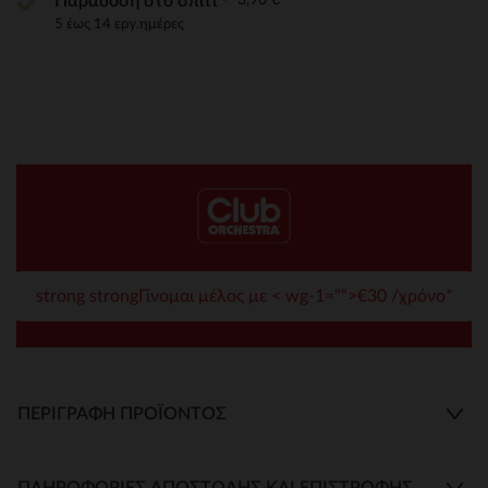
Παράδοση στο σπίτι
5 έως 14 εργ.ημέρες
strong strongΓίνομαι μέλος με < wg-1="">€30 /χρόνο*
ΠΕΡΙΓΡΑΦΉ ΠΡΟΪΌΝΤΟΣ
ΠΛΗΡΟΦΟΡΊΕΣ ΑΠΟΣΤΟΛΉΣ ΚΑΙ ΕΠΙΣΤΡΟΦΉΣ