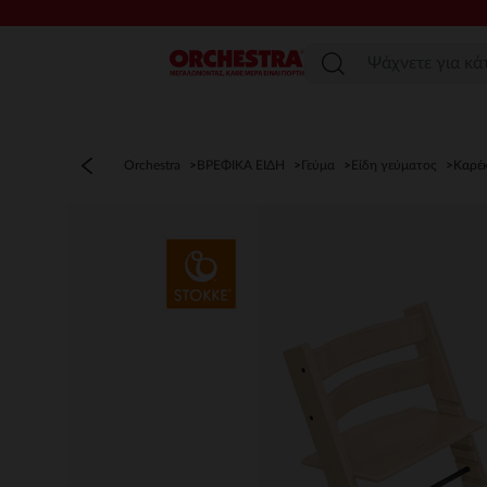
Μενού
Orchestra
ΒΡΕΦΙΚΑ ΕΙΔΗ
Γεύμα
Είδη γεύματος
Καρέ