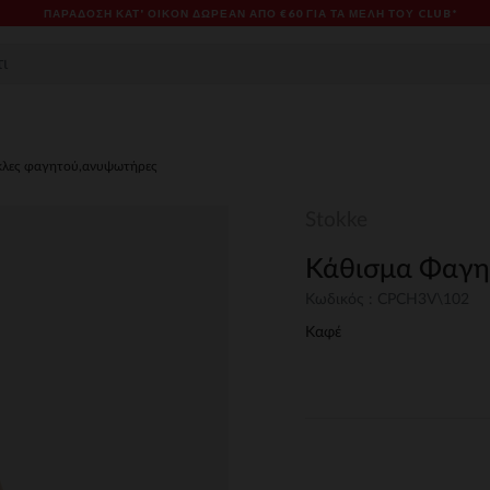
ΠΑΡΆΔΟΣΗ ΚΑΤ' ΟΊΚΟΝ ΔΩΡΕΑΝ ΑΠΌ €60 ΓΙΑ ΤΑ ΜΈΛΗ ΤΟΥ CLUB*
κλες φαγητού,ανυψωτήρες
Stokke
Κάθισμα Φαγητο
Κωδικός : CPCH3V\102
Καφέ