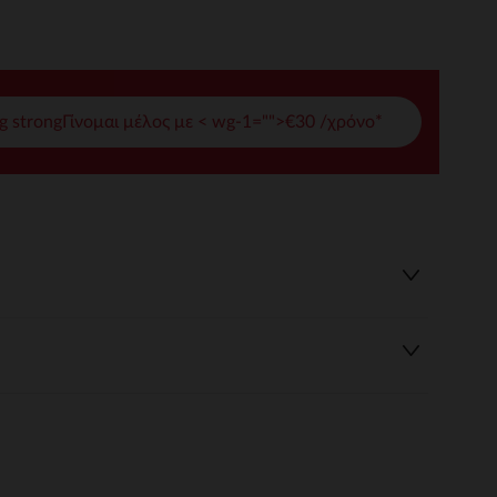
γές σας
ι να διαχειριστείτε τις ρυθμίσεις απορρήτου, εξασφαλίζοντας 
g strongΓίνομαι μέλος με < wg-1="">€30 /χρόνο*