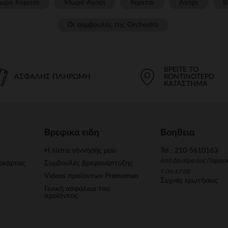
ωρό Κορίτσι
Μωρό Αγόρι
Κορίτσι
Αγόρι
Β
Οι συμβουλές της Orchestra​
ΒΡΕΊΤΕ ΤΟ
ΑΣΦΑΛΉΣ ΠΛΗΡΩΜΉ
ΚΟΝΤΙΝΌΤΕΡΟ
ΚΑΤΆΣΤΗΜΑ
Βρεφικα ειδη
Βοηθεια
Η λίστα γέννησής μου
Tel : 210-5610163
Από Δευτέρα έως Παρασ
οκάρτας
Συμβουλές βρεφανάπτυξης
9.00-17.00
Videos προϊόντων Prémaman
Συχνές ερωτήσεις
Γενική ασφάλεια του
προϊόντος