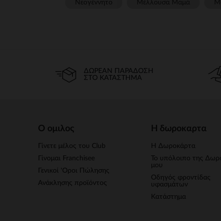
Νεογέννητο
Μέλλουσα Μαμά
Μ
ΔΩΡΕΆΝ ΠΑΡΆΔΟΣΗ
ΣΤΟ ΚΑΤΆΣΤΗΜΑ
Ο ομιλος
Η δωροκαρτα
Γίνετε μέλος του Club
Η Δωροκάρτα
Γίνομαι Franchisee
Το υπόλοιπο της Δωρ
μου
Γενικοί 'Οροι Πώλησης
Οδηγός φροντίδας
Ανάκλησης προϊόντος
υφασμάτων
Κατάστημα