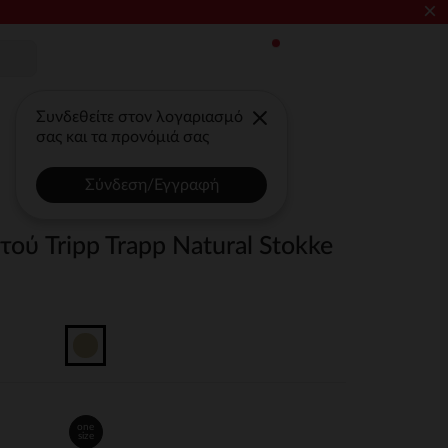
×
Συνδεθείτε στον λογαριασμό
σας και τα προνόμιά σας
Σύνδεση/Εγγραφή
ύ Tripp Trapp Natural Stokke
one
size