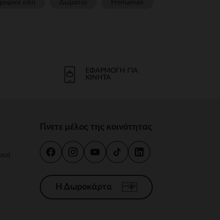
ρεφικα ειδη
Δωμάτιο
Prémaman
ΕΦΑΡΜΟΓΉ ΓΙΑ
ΚΙΝΗΤΆ
Γίνετε μέλος της κοινότητας
κευή
Η Δωροκάρτα