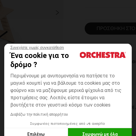
ΠΡΟΣΘΉΚΗ ΣΤΟ
Συνεχίστε χωρίς συγκατάθεση
Ένα cookie για το
ΆΜΕΣΗ ΔΙΑΘ
δρόμο ?
Περιμένουμε με ανυπομονησία να πατήσετε το
μαγικό κουμπί για να βάλουμε τα cookies μας στο
φούρνο και να μαζέψουμε μερικά ψίχουλα από τις
προτιμήσεις σας. Λοιπόν, είστε έτοιμοι να
βουτήξετε στον γευστικό κόσμο των cookies
ΔΙΑΘΈΣΙΜΟΙ ΤΡΌΠΟ
Διαβάζω την πολιτική απορρήτου
ΣΕ ΚΑΤΑΣΤΗΜΑ
Συμφωνίες πιστοποιημένες από
6 έως 14 εργ.ημέρες
Επιλέγω
Συμφωνώ με όλα