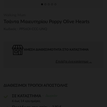
Walking Mum
Τσάντα Μαιευτηρίου Poppy Olive Hearts
Κωδικός : PPS6OI-CCC-UNQ
ΆΜΕΣΗ ΔΙΑΘΕΣΙΜΌΤΗΤΑ ΣΤΟ ΚΑΤΆΣΤΗΜΑ
Επιλέξτε ένα κατάστημα →
ΔΙΑΘΈΣΙΜΟΙ ΤΡΌΠΟΙ ΑΠΟΣΤΟΛΉΣ
Δωρεάν
ΣΕ ΚΑΤΑΣΤΗΜΑ
6 έως 14 εργ.ημέρες
3,90 €