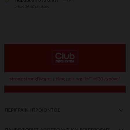
Παράδοση στο σπίτι
5 έως 14 εργ.ημέρες
strong strongΓίνομαι μέλος με < wg-1="">€30 /χρόνο*
ΠΕΡΙΓΡΑΦΉ ΠΡΟΪΌΝΤΟΣ
ΠΛΗΡΟΦΟΡΊΕΣ ΑΠΟΣΤΟΛΉΣ ΚΑΙ ΕΠΙΣΤΡΟΦΉΣ