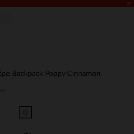
×
έρα Backpack Poppy Cinnamon
UNQ