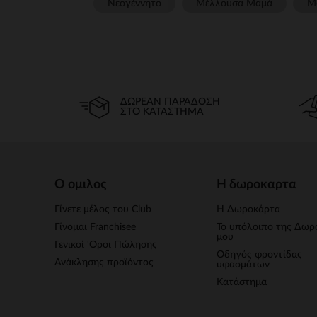
Νεογέννητο
Μέλλουσα Μαμά
Μ
ΔΩΡΕΆΝ ΠΑΡΆΔΟΣΗ
ΣΤΟ ΚΑΤΆΣΤΗΜΑ
Ο ομιλος
Η δωροκαρτα
Γίνετε μέλος του Club
Η Δωροκάρτα
Γίνομαι Franchisee
Το υπόλοιπο της Δωρ
μου
Γενικοί 'Οροι Πώλησης
Οδηγός φροντίδας
Ανάκλησης προϊόντος
υφασμάτων
Κατάστημα