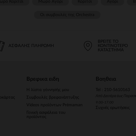
ωρό Κορίτσι
Μωρό Αγόρι
Κορίτσι
Αγόρι
Β
Οι συμβουλές της Orchestra​
ΒΡΕΊΤΕ ΤΟ
ΑΣΦΑΛΉΣ ΠΛΗΡΩΜΉ
ΚΟΝΤΙΝΌΤΕΡΟ
ΚΑΤΆΣΤΗΜΑ
Βρεφικα ειδη
Βοηθεια
Η λίστα γέννησής μου
Tel : 210-5610163
Από Δευτέρα έως Παρασ
οκάρτας
Συμβουλές βρεφανάπτυξης
9.00-17.00
Videos προϊόντων Prémaman
Συχνές ερωτήσεις
Γενική ασφάλεια του
προϊόντος