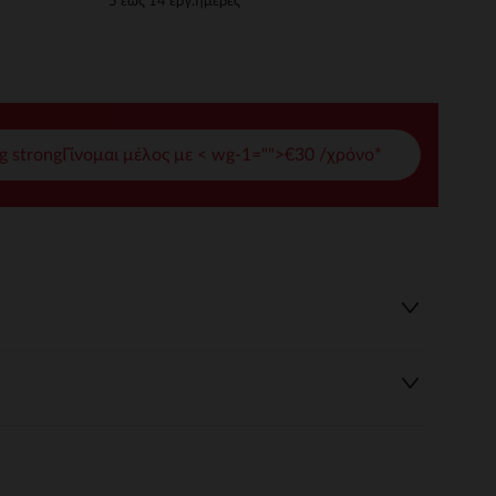
5 έως 14 εργ.ημέρες
γές σας
ι να διαχειριστείτε τις ρυθμίσεις απορρήτου, εξασφαλίζοντας 
g strongΓίνομαι μέλος με < wg-1="">€30 /χρόνο*