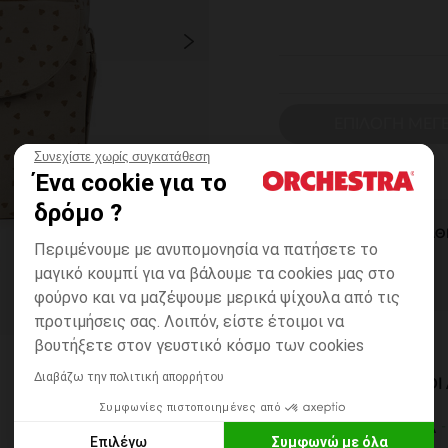
ΕΠΙΛΟΓΗ ΜΕΓ
Συνεχίστε χωρίς συγκατάθεση
Ένα cookie για το
δρόμο ?
ΆΜΕΣΗ ΔΙΑΘ
Περιμένουμε με ανυπομονησία να πατήσετε το
μαγικό κουμπί για να βάλουμε τα cookies μας στο
φούρνο και να μαζέψουμε μερικά ψίχουλα από τις
προτιμήσεις σας. Λοιπόν, είστε έτοιμοι να
βουτήξετε στον γευστικό κόσμο των cookies
Διαβάζω την πολιτική απορρήτου
ΔΙΑΘΈΣΙΜΟΙ ΤΡΌΠΟ
Συμφωνίες πιστοποιημένες από
ΣΕ ΚΑΤΑΣΤΗΜΑ
Επιλέγω
Συμφωνώ με όλα