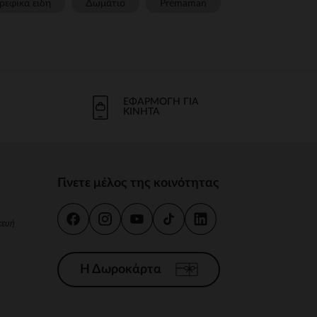
ρεφικα ειδη
Δωμάτιο
Prémaman
ΕΦΑΡΜΟΓΉ ΓΙΑ
ΚΙΝΗΤΆ
Γίνετε μέλος της κοινότητας
κευή
Η Δωροκάρτα