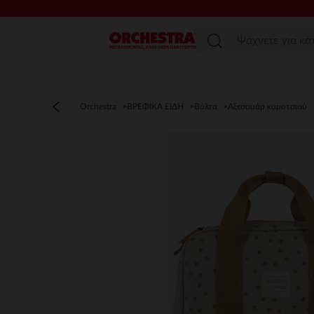
Μενού
Orchestra
ΒΡΕΦΙΚΑ ΕΙΔΗ
Βόλτα
Αξεσουάρ καροτσιού