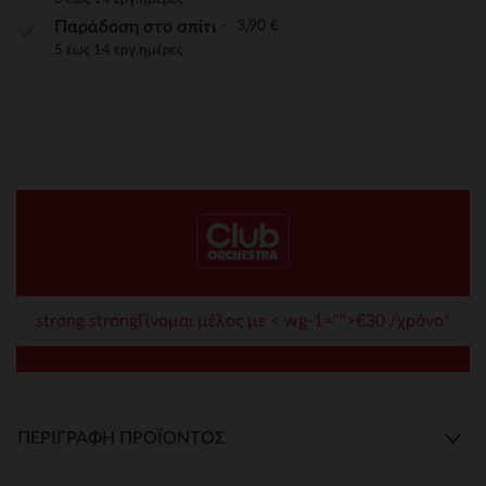
3,90 €
Παράδοση στο σπίτι
5 έως 14 εργ.ημέρες
strong strongΓίνομαι μέλος με < wg-1="">€30 /χρόνο*
ΠΕΡΙΓΡΑΦΉ ΠΡΟΪΌΝΤΟΣ