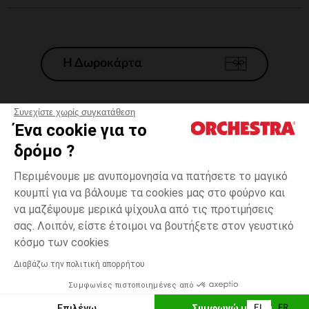
Η Δωροκάρτα
Συνεχίστε χωρίς συγκατάθεση
Ένα cookie για το
Γενικοί 'Οροι Πώλησης
δρόμο ?
Νομικοί Όροι
*Εμπορικες προσφορες
Περιμένουμε με ανυπομονησία να πατήσετε το μαγικό
κουμπί για να βάλουμε τα cookies μας στο φούρνο και
Προσωπικά δεδομένα
να μαζέψουμε μερικά ψίχουλα από τις προτιμήσεις
Διαχείρηση των cookies
σας. Λοιπόν, είστε έτοιμοι να βουτήξετε στον γευστικό
Προσβασιμότητα: μη συμμορφούμενη
Με
one
Με σχέδια
σχέδια
size
κόσμο των cookies
H Orchestra συμμετέχει στον κωδικά δεοντολογίας και στο σύστημα
μεσολάβησης της Γαλλικής Ομοσπονδίας Ηλεκτρονικού Εμπορίου.
Διαβάζω την πολιτική απορρήτου
Δυνατότητα πληρωμής με
Συμφωνίες πιστοποιημένες από
Ελλάδα
Λίστα 
ΠΡΟΣΘΉΚΗ ΣΤΟ ΚΑΛΆΘΙ
Επιλέγω
Συμφωνώ με όλα
EL
FR