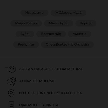
Νεογέννητο
Μέλλουσα Μαμά
Μωρό Κορίτσι
Μωρό Αγόρι
Κορίτσι
Αγόρι
Βρεφικα ειδη
Δωμάτιο
Prémaman
Οι συμβουλές της Orchestra​
ΔΩΡΕΆΝ ΠΑΡΆΔΟΣΗ ΣΤΟ ΚΑΤΆΣΤΗΜΑ
ΑΣΦΑΛΉΣ ΠΛΗΡΩΜΉ
ΒΡΕΊΤΕ ΤΟ ΚΟΝΤΙΝΌΤΕΡΟ ΚΑΤΆΣΤΗΜΑ
ΕΦΑΡΜΟΓΉ ΓΙΑ ΚΙΝΗΤΆ