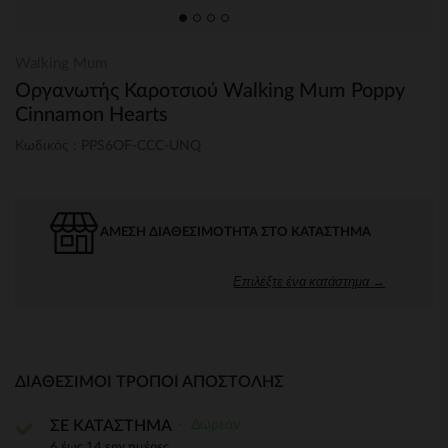
Walking Mum
Οργανωτής Καροτσιού Walking Mum Poppy
Cinnamon Hearts
Κωδικός : PPS6OF-CCC-UNQ
ΆΜΕΣΗ ΔΙΑΘΕΣΙΜΌΤΗΤΑ ΣΤΟ ΚΑΤΆΣΤΗΜΑ
Επιλέξτε ένα κατάστημα →
ΔΙΑΘΈΣΙΜΟΙ ΤΡΌΠΟΙ ΑΠΟΣΤΟΛΉΣ
Δωρεάν
ΣΕ ΚΑΤΑΣΤΗΜΑ
6 έως 14 εργ.ημέρες