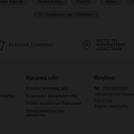
ωρό Κορίτσι
Μωρό Αγόρι
Κορίτσι
Αγόρι
Β
Οι συμβουλές της Orchestra​
ΒΡΕΊΤΕ ΤΟ
ΑΣΦΑΛΉΣ ΠΛΗΡΩΜΉ
ΚΟΝΤΙΝΌΤΕΡΟ
ΚΑΤΆΣΤΗΜΑ
Βρεφικα ειδη
Βοηθεια
Η λίστα γέννησής μου
Tel : 210-5610163
Από Δευτέρα έως Παρασ
οκάρτας
Συμβουλές βρεφανάπτυξης
9.00-17.00
Videos προϊόντων Prémaman
Συχνές ερωτήσεις
Γενική ασφάλεια του
προϊόντος