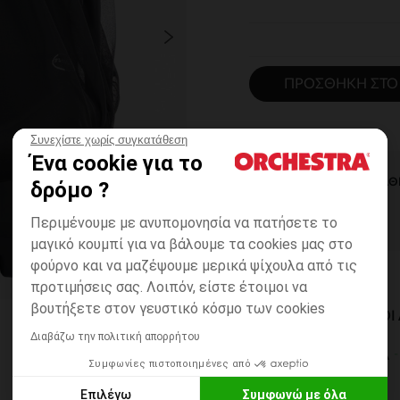
ΠΡΟΣΘΉΚΗ ΣΤΟ
Συνεχίστε χωρίς συγκατάθεση
Ένα cookie για το
ΆΜΕΣΗ ΔΙΑΘ
δρόμο ?
Περιμένουμε με ανυπομονησία να πατήσετε το
μαγικό κουμπί για να βάλουμε τα cookies μας στο
φούρνο και να μαζέψουμε μερικά ψίχουλα από τις
προτιμήσεις σας. Λοιπόν, είστε έτοιμοι να
βουτήξετε στον γευστικό κόσμο των cookies
ΔΙΑΘΈΣΙΜΟΙ ΤΡΌΠΟ
Διαβάζω την πολιτική απορρήτου
ΣΕ ΚΑΤΑΣΤΗΜΑ
Συμφωνίες πιστοποιημένες από
6 έως 14 εργ.ημέρες
Επιλέγω
Συμφωνώ με όλα