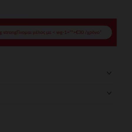
γές σας
ι να διαχειριστείτε τις ρυθμίσεις απορρήτου, εξασφαλίζοντας 
g strongΓίνομαι μέλος με < wg-1="">€30 /χρόνο*