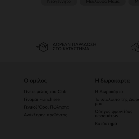
Νεογέννητο
Μέλλουσα Μαμά
Μ
ΔΩΡΕΆΝ ΠΑΡΆΔΟΣΗ
ΣΤΟ ΚΑΤΆΣΤΗΜΑ
Ο ομιλος
Η δωροκαρτα
Γίνετε μέλος του Club
Η Δωροκάρτα
Γίνομαι Franchisee
Το υπόλοιπο της Δωρ
μου
Γενικοί 'Οροι Πώλησης
Οδηγός φροντίδας
Ανάκλησης προϊόντος
υφασμάτων
Κατάστημα