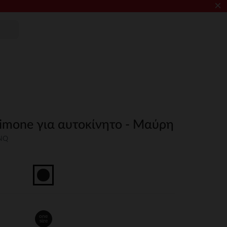
×
imone για αυτοκίνητο - Μαύρη
UNQ
one
size