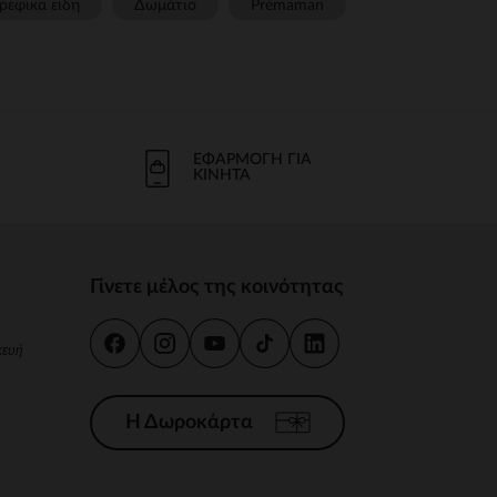
ρεφικα ειδη
Δωμάτιο
Prémaman
ΕΦΑΡΜΟΓΉ ΓΙΑ
ΚΙΝΗΤΆ
Γίνετε μέλος της κοινότητας
κευή
Η Δωροκάρτα