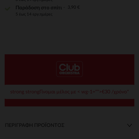
3,90 €
Παράδοση στο σπίτι
5 έως 14 εργ.ημέρες
strong strongΓίνομαι μέλος με < wg-1="">€30 /χρόνο*
ΠΕΡΙΓΡΑΦΉ ΠΡΟΪΌΝΤΟΣ