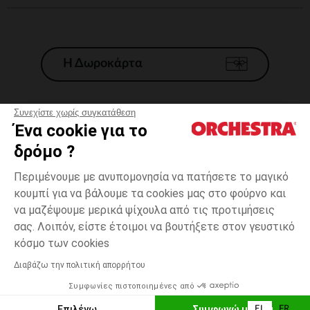
Η Δωροκάρτα
Συνεχίστε χωρίς συγκατάθεση
Ένα cookie για το
Γενικοί 'Οροι Πώλησης
δρόμο ?
Νομικοί Όροι
*Εμπορικες προσφορες
Περιμένουμε με ανυπομονησία να πατήσετε το μαγικό
κουμπί για να βάλουμε τα cookies μας στο φούρνο και
Προσωπικά δεδομένα
να μαζέψουμε μερικά ψίχουλα από τις προτιμήσεις
Διαχείρηση των cookies
σας. Λοιπόν, είστε έτοιμοι να βουτήξετε στον γευστικό
Προσβασιμότητα: μη συμμορφούμενη
Γκρούπ
Γκρι
Γκρι
2/3
κόσμο των cookies
H Orchestra συμμετέχει στον κωδικά δεοντολογίας και στο σύστημα
μεσολάβησης της Γαλλικής Ομοσπονδίας Ηλεκτρονικού Εμπορίου.
Διαβάζω την πολιτική απορρήτου
Δυνατότητα πληρωμής με
Συμφωνίες πιστοποιημένες από
Ελλάδα
Λίστα 
ΠΡΟΣΘΉΚΗ ΣΤΟ ΚΑΛΆΘΙ
Επιλέγω
Συμφωνώ με όλα
EL
FR