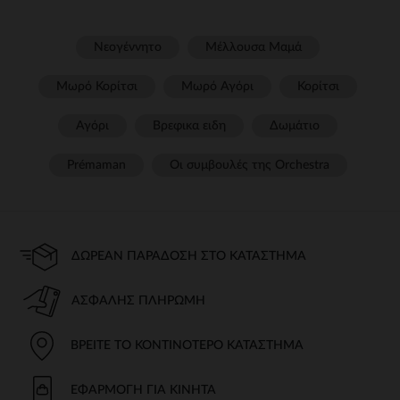
Νεογέννητο
Μέλλουσα Μαμά
Μωρό Κορίτσι
Μωρό Αγόρι
Κορίτσι
Αγόρι
Βρεφικα ειδη
Δωμάτιο
Prémaman
Οι συμβουλές της Orchestra​
ΔΩΡΕΆΝ ΠΑΡΆΔΟΣΗ ΣΤΟ ΚΑΤΆΣΤΗΜΑ
ΑΣΦΑΛΉΣ ΠΛΗΡΩΜΉ
ΒΡΕΊΤΕ ΤΟ ΚΟΝΤΙΝΌΤΕΡΟ ΚΑΤΆΣΤΗΜΑ
ΕΦΑΡΜΟΓΉ ΓΙΑ ΚΙΝΗΤΆ